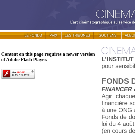
Content on this page requires a newer version
L’INSTITU
of Adobe Flash Player.
pour sensibi
FONDS D
FINANCER 
Agir chaqu
financière 
à une ONG a
Fonds de dot
loi du 4 aoû
(en cours de