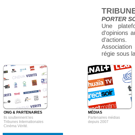
TRIBUNE
PORTER S
Une platef
d’opinions a
d’actions.
Association
régie sous la
ONG & PARTENAIRES
MÉDIAS
Ils soutiennent les
Partenaires médias
Tribunes Internationales
depuis 2007
Cinéma Vérité.